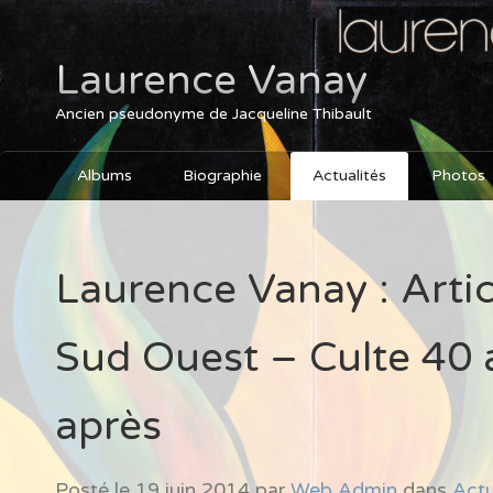
Laurence Vanay
Ancien pseudonyme de Jacqueline Thibault
Albums
Biographie
Actualités
Photos
Laurence Vanay : Artic
Sud Ouest – Culte 40 
après
Posté le
19 juin 2014
par
Web Admin
dans
Actu